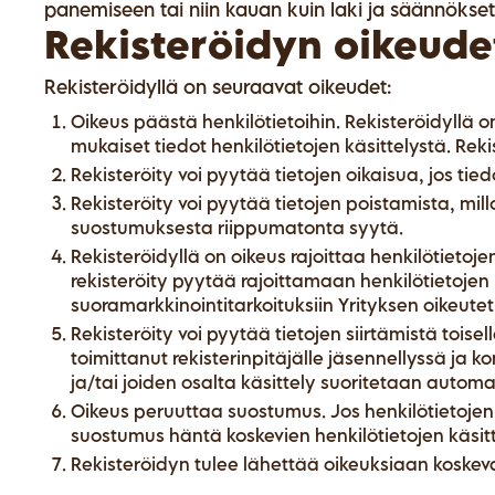
panemiseen tai niin kauan kuin laki ja säännökset
Rekisteröidyn oikeude
Rekisteröidyllä on seuraavat oikeudet:
Oikeus päästä henkilötietoihin. Rekisteröidyllä 
mukaiset tiedot henkilötietojen käsittelystä. Rek
Rekisteröity voi pyytää tietojen oikaisua, jos tiedo
Rekisteröity voi pyytää tietojen poistamista, mil
suostumuksesta riippumatonta syytä.
Rekisteröidyllä on oikeus rajoittaa henkilötietoje
rekisteröity pyytää rajoittamaan henkilötietojen 
suoramarkkinointitarkoituksiin Yrityksen oikeute
Rekisteröity voi pyytää tietojen siirtämistä toisell
toimittanut rekisterinpitäjälle jäsennellyssä ja 
ja/tai joiden osalta käsittely suoritetaan automaa
Oikeus peruuttaa suostumus. Jos henkilötietoje
suostumus häntä koskevien henkilötietojen käsit
Rekisteröidyn tulee lähettää oikeuksiaan koskevat