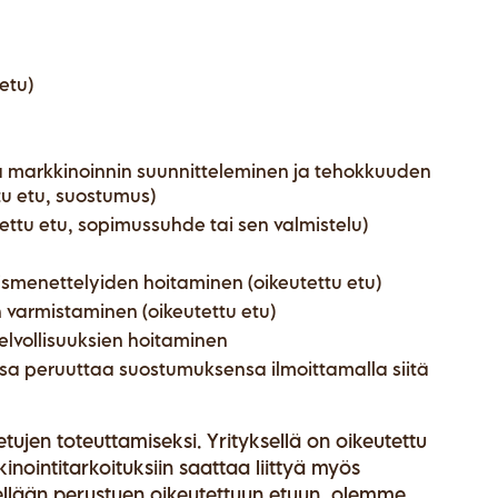
etu)
a markkinoinnin suunnitteleminen ja tehokkuuden
tu etu, suostumus)
ttu etu, sopimussuhde tai sen valmistelu)
ismenettelyiden hoitaminen (oikeutettu etu)
 varmistaminen (oikeutettu etu)
velvollisuuksien hoitaminen
nsa peruuttaa suostumuksensa ilmoittamalla siitä
etujen toteuttamiseksi. Yrityksellä on oikeutettu
inointitarkoituksiin saattaa liittyä myös
sitellään perustuen oikeutettuun etuun, olemme