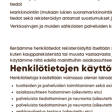
tiedot
Markkinointiin (mukaan lukien suoramarkkinointiin)
tiedot sekä rekisteröidyn antamat suostumukset ja
Verkkosivujen ja muiden sähköisten palveluiden k
Keräämme henkilötiedot rekisteröidyltä itseltään se
kuten kaupparekisteristä tai muusta vastaavasta j
käytämme niitä edellä mainittuihin asiakassuhteen y
Henkilötietojen käyttö
Henkilötietoja käsitellään voimassa olevan lainsää
tuotteiden ja palveluiden toimittaminen sekä a
asiakassuhteen hoitaminen (oikeutettu etu)
palveluista tiedottaminen ja neuvonta (oikeutett
palveluista tiedottaminen ja neuvonta (oikeutett
verkkopalvelun testaus (oikeutettu etu)