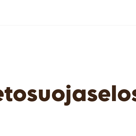
ot
etosuoja­selo