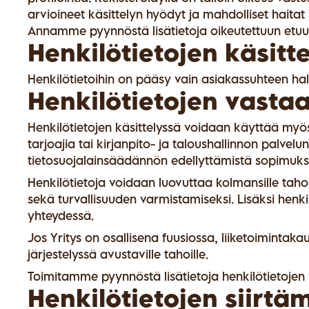
arvioineet käsittelyn hyödyt ja mahdolliset haitat 
Annamme pyynnöstä lisätietoja oikeutettuun etuun 
Henkilötietojen käsitte
Henkilötietoihin on pääsy vain asiakassuhteen hall
Henkilötietojen vasta
Henkilötietojen käsittelyssä voidaan käyttää myös 
tarjoajia tai kirjanpito- ja taloushallinnon palv
tietosuojalainsäädännön edellyttämistä sopimuksi
Henkilötietoja voidaan luovuttaa kolmansille tahoi
sekä turvallisuuden varmistamiseksi. Lisäksi hen
yhteydessä.
Jos Yritys on osallisena fuusiossa, liiketoimintaka
järjestelyssä avustaville tahoille.
Toimitamme pyynnöstä lisätietoja henkilötietojen 
Henkilötietojen siirt