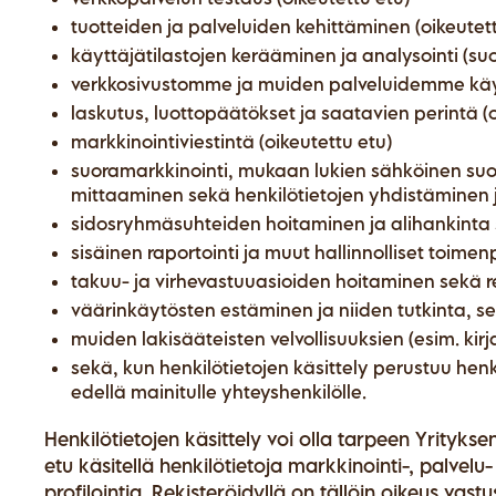
tuotteiden ja palveluiden kehittäminen (oikeutett
käyttäjätilastojen kerääminen ja analysointi (su
verkkosivustomme ja muiden palveluidemme käy
laskutus, luottopäätökset ja saatavien perintä (o
markkinointiviestintä (oikeutettu etu)
suoramarkkinointi, mukaan lukien sähköinen suo
mittaaminen sekä henkilötietojen yhdistäminen j
sidosryhmäsuhteiden hoitaminen ja alihankinta s
sisäinen raportointi ja muut hallinnolliset toime
takuu- ja virhevastuuasioiden hoitaminen sekä r
väärinkäytösten estäminen ja niiden tutkinta, se
muiden lakisääteisten velvollisuuksien (esim. kir
sekä, kun henkilötietojen käsittely perustuu he
edellä mainitulle yhteyshenkilölle.
Henkilötietojen käsittely voi olla tarpeen Yritykse
etu käsitellä henkilötietoja markkinointi-, palvelu
profilointia. Rekisteröidyllä on tällöin oikeus vas