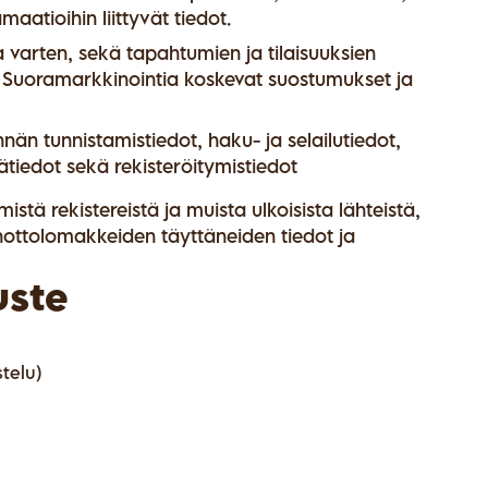
maatioihin liittyvät tiedot.
 varten, sekä tapahtumien ja tilaisuuksien
. Suoramarkkinointia koskevat suostumukset ja
nnän tunnistamistiedot, haku- ja selailutiedot,
mätiedot sekä rekisteröitymistiedot
stä rekistereistä ja muista ulkoisista lähteistä,
enottolomakkeiden täyttäneiden tiedot ja
uste
telu)