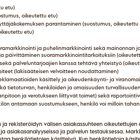
u etu)
ostumus, oikeutettu etu)
ttäjäkokemuksen parantaminen (suostumus, oikeutettu 
ikeutettu etu)
ramarkkinointi ja puhelinmarkkinointi sekä mainonnan j
a päivittäminen suoramarkkinointitarkoituksiin (oikeutet
ekä palveluntarjoajien kanssa tehtävä yhteistyö (oikeute
npiteet (lakisääteisen velvoitteen noudattaminen)
eklamaatioiden käsittely ja oikeudenkäynti- ja viranoma
kä tietoturvan, henkilöiden ja omaisuuden turvallisuuden
janpitoon ja verotukseen liittyvät toimet) sekä raportointi
nkilön antamaan suostumukseen, henkilö voi milloin taha
n ja rekisteröidyn välisen asiakassuhteen oikeutettujen 
- ja asiakasanalyyseissa ja palvelun testauksessa. Markk
tustaa henkilötietojen käsittelyä. Kun henkilötietoja kä