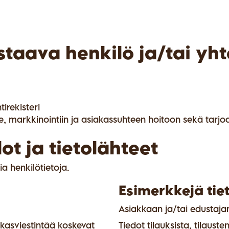
staava henkilö ja/tai yh
irekisteri
, markkinointiin ja asiakassuhteen hoitoon sekä tarjoam
ot ja tietolähteet
a henkilötietoja.
Esimerkkejä tiet
Asiakkaan ja/tai edustajan
iakasviestintää koskevat
Tiedot tilauksista, tilaust