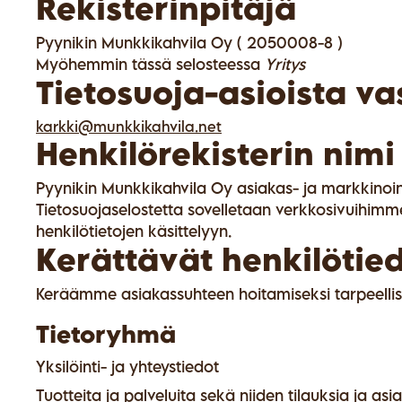
Rekisterinpitäjä
Pyynikin Munkkikahvila Oy ( 2050008-8 )
Myöhemmin tässä selosteessa
Yritys
Tietosuoja-asioista va
karkki@munkkikahvila.net
Henkilörekisterin nimi
Pyynikin Munkkikahvila Oy asiakas- ja markkinoint
Tietosuojaselostetta sovelletaan verkkosivuihimme
henkilötietojen käsittelyyn.
Kerättävät henkilötied
Keräämme asiakassuhteen hoitamiseksi tarpeellisi
Tietoryhmä
Yksilöinti- ja yhteystiedot
Tuotteita ja palveluita sekä niiden tilauksia ja as