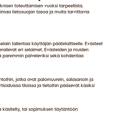
eknisen toteuttamisen vuoksi tarpeellista.
timaa tietosuojan tasoa ja muita tarvittavia
lain tallentaa käyttäjän päätelaitteelle. Evästeet
erailevat eri selaimet. Evästeiden ja muiden
iä paremmin palveleviksi sekä kohdentaa
toihin, jotka ovat palomuurein, salasanoin ja
tioiduissa tiloissa ja tietoihin pääsevät käsiksi
ja käsitelty, tai sopimuksen täytäntöön