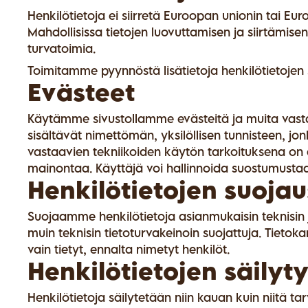
Henkilötietoja ei siirretä Euroopan unionin tai Eur
Mahdollisissa tietojen luovuttamisen ja siirtämis
turvatoimia.
Toimitamme pyynnöstä lisätietoja henkilötietojen si
Evästeet
Käytämme sivustollamme evästeitä ja muita vastaavi
sisältävät nimettömän, yksilöllisen tunnisteen, jo
vastaavien tekniikoiden käytön tarkoituksena on
mainontaa. Käyttäjä voi hallinnoida suostumusta
Henkilötietojen suojau
Suojaamme henkilötietoja asianmukaisin teknisin j
muin teknisin tietoturvakeinoin suojattuja. Tietokan
vain tietyt, ennalta nimetyt henkilöt.
Henkilötietojen säilyt
Henkilötietoja säilytetään niin kauan kuin niitä ta