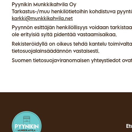
Pyynikin Munkkikahvila Oy
Tarkastus-/muu henkilötietoihin kohdistuva pyynt
karkki@munkkikahvila.net
Pyynnön esittäjän henkilöllisyys voidaan tarkistaa
ole erityisiä syitä pidentää vastaamisaikaa.
Rekisteröidyllä on oikeus tehdä kantelu toimivaltai
tietosuojalainsäädännön vastaisesti.
Suomen tietosuojaviranomaisen yhteystiedot ova
Et