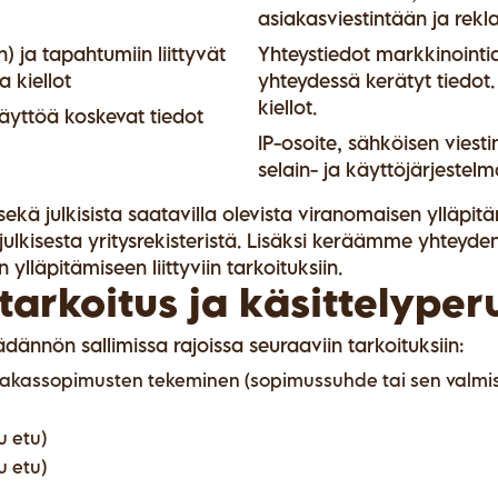
asiakasviestintään ja rekla
 ja tapahtumiin liittyvät
Yhteystiedot markkinointia
 kiellot
yhteydessä kerätyt tiedot
kiellot.
äyttöä koskevat tiedot
IP-osoite, sähköisen viesti
selain- ja käyttöjärjestel
kä julkisista saatavilla olevista viranomaisen ylläpitämi
ulkisesta yritysrekisteristä. Lisäksi keräämme yhteyd
lläpitämiseen liittyviin tarkoituksiin.
tarkoitus ja käsittelyper
dännön sallimissa rajoissa seuraaviin tarkoituksiin:
siakassopimusten tekeminen (sopimussuhde tai sen valmis
u etu)
u etu)