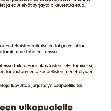
det ja edut eivät syrjäytä oikeutettua etua.
uten teknisten ratkaisujen tai palvelintilan
 käyttämiemme tahojen kanssa
nteissa taikka väärinkäytösten selvittämiseksi,
en tai vastaavien oikeudellisten menettelyiden
toja luovuttaa järjestelyn osapuolille tai
een ulkopuolelle