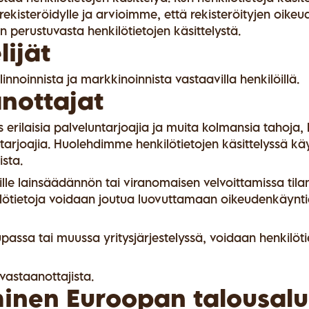
rekisteröidylle ja arvioimme, että rekisteröityjen oikeu
perustuvasta henkilötietojen käsittelystä.
lijät
innoinnista ja markkinoinnista vastaavilla henkilöillä.
anottajat
erilaisia palveluntarjoajia ja muita kolmansia tahoja, k
eluntarjoajia. Huolehdimme henkilötietojen käsittelyssä
sta.
lle lainsäädännön tai viranomaisen velvoittamissa tila
kilötietoja voidaan joutua luovuttamaan oikeudenkäynti
upassa tai muussa yritysjärjestelyssä, voidaan henkilötie
vastaanottajista.
äminen Euroopan talousalu