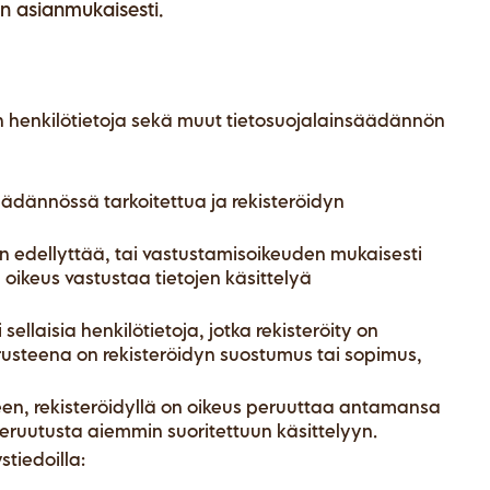
an asianmukaisesti.
dyn henkilötietoja sekä muut tietosuojalainsäädännön
säädännössä tarkoitettua ja rekisteröidyn
näin edellyttää, tai vastustamisoikeuden mukaisesti
 oikeus vastustaa tietojen käsittelyä
 sellaisia henkilötietoja, jotka rekisteröity on
perusteena on rekisteröidyn suostumus tai sopimus,
en, rekisteröidyllä on oikeus peruuttaa antamansa
eruutusta aiemmin suoritettuun käsittelyyn.
stiedoilla: