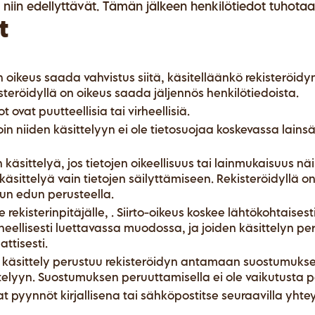
 niin edellyttävät. Tämän jälkeen henkilötiedot tuhota
t
on oikeus saada vahvistus siitä, käsitelläänkö rekisteröi
isteröidyllä on oikeus saada jäljennös henkilötiedoista.
t ovat puutteellisia tai virheellisiä.
loin niiden käsittelyyn ei ole tietosuojaa koskevassa lain
n käsittelyä, jos tietojen oikeellisuus tai lainmukaisuus 
käsittelyä vain tietojen säilyttämiseen. Rekisteröidyllä on
tun edun perusteella.
e rekisterinpitäjälle, . Siirto-oikeus koskee lähtökohtaisesti
koneellisesti luettavassa muodossa, ja joiden käsittelyn 
ttisesti.
n käsittely perustuu rekisteröidyn antamaan suostumukse
telyyn. Suostumuksen peruuttamisella ei ole vaikutusta p
 pyynnöt kirjallisena tai sähköpostitse seuraavilla yhtey