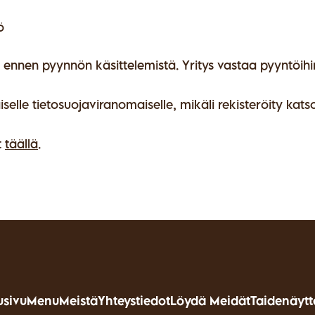
ö
 ennen pyynnön käsittelemistä. Yritys vastaa pyyntöihi
selle tietosuojaviranomaiselle, mikäli rekisteröity kats
t
täällä
.
usivu
Menu
Meistä
Yhteystiedot
Löydä Meidät
Taidenäytt