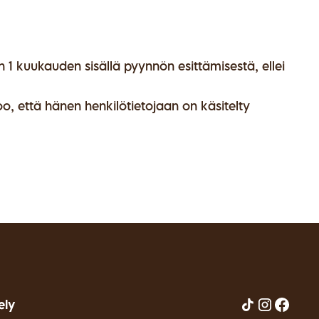
n 1 kuukauden sisällä pyynnön esittämisestä, ellei
oo, että hänen henkilötietojaan on käsitelty
ely