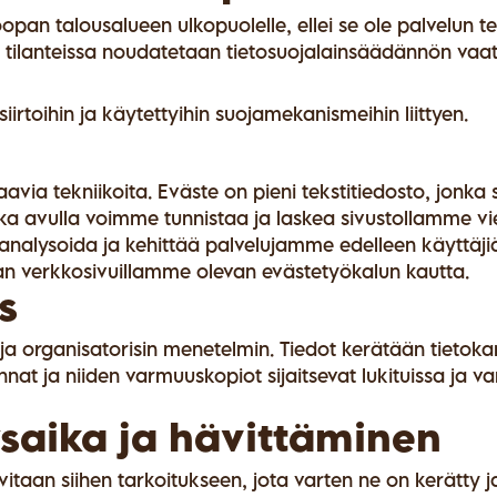
oopan talousalueen ulkopuolelle, ellei se ole palvelun t
en tilanteissa noudatetaan tietosuojalainsäädännön vaa
irtoihin ja käytettyihin suojamekanismeihin liittyen.
a tekniikoita. Eväste on pieni tekstitiedosto, jonka se
nka avulla voimme tunnistaa ja laskea sivustollamme vi
 analysoida ja kehittää palvelujamme edelleen käyttäj
an verkkosivuillamme olevan evästetyökalun kautta.
s
a organisatorisin menetelmin. Tiedot kerätään tietokan
nat ja niiden varmuuskopiot sijaitsevat lukituissa ja var
ysaika ja hävittäminen
rvitaan siihen tarkoitukseen, jota varten ne on kerätty 