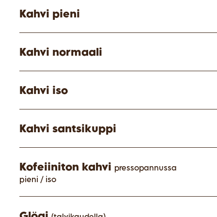
Kahvi pieni
Kahvi normaali
Kahvi iso
Kahvi santsikuppi
Kofeiiniton kahvi
pressopannussa
pieni / iso
Glögi
(talvikaudella)