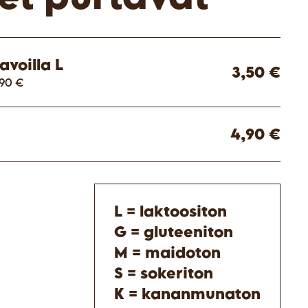
avoilla L
3,50 €
,90 €
4,90 €
L = laktoositon
G = gluteeniton
M = maidoton
S = sokeriton
K = kananmunaton