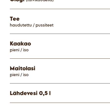
Tee
haudutettu / pussiteet
Kaakao
pieni / iso
Maitolasi
pieni / iso
Lähdevesi 0,5 l