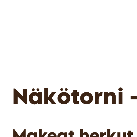
Näkötorni 
Makeat herkut