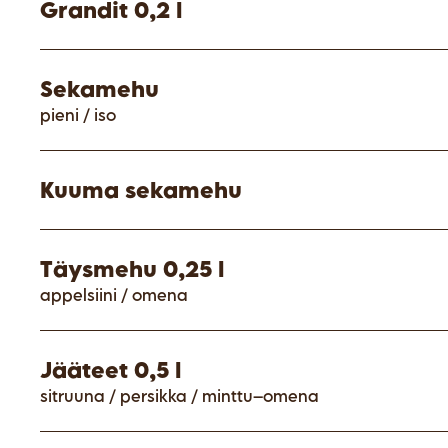
Grandit 0,2 l
Sekamehu
pieni / iso
Kuuma sekamehu
Täysmehu 0,25 l
appelsiini / omena
Jääteet 0,5 l
sitruuna / persikka / minttu–omena