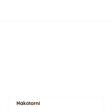
ot
Menu
Näkötorni
Kauppahalli