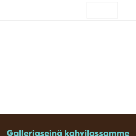
Löydä
meille
Taidetta Pyynikin
näkötornilla
Galleriaseinä kahvilassamme