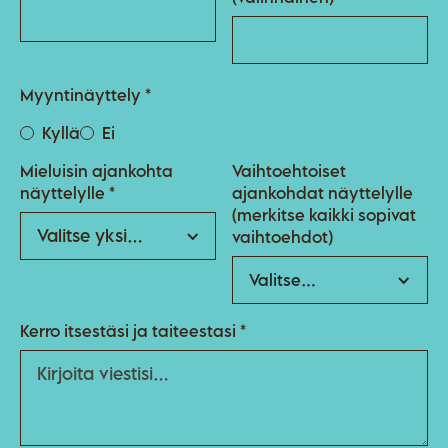
Myyntinäyttely *
Kyllä
Ei
Mieluisin ajankohta
Vaihtoehtoiset
näyttelylle *
ajankohdat näyttelylle
(merkitse kaikki sopivat
vaihtoehdot)
Valitse…
Kerro itsestäsi ja taiteestasi *