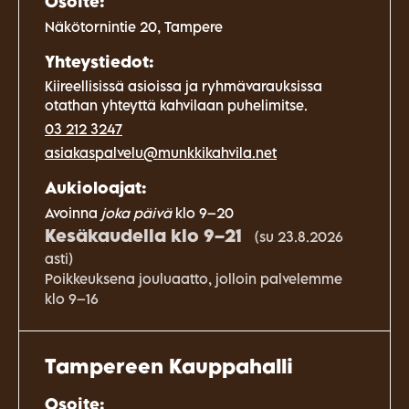
Osoite:
Näkötornintie 20, Tampere
Yhteystiedot:
Kiireellisissä asioissa ja ryhmävarauksissa
otathan yhteyttä kahvilaan puhelimitse.
03 212 3247
asiakaspalvelu@munkkikahvila.net
Aukioloajat:
Avoinna
joka päivä
klo 9–20
Kesäkaudella klo 9–21
(su 23.8.2026
asti)
Poikkeuksena jouluaatto, jolloin palvelemme
klo 9–16
Tampereen Kauppahalli
Osoite: